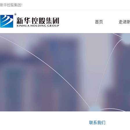
新华控股集团！
首页
走进
联系我们