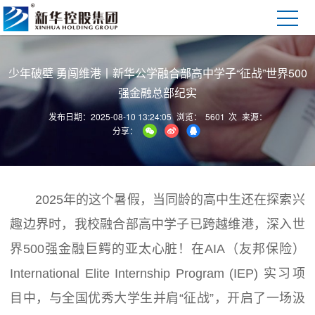
少年破壁 勇闯维港丨新华公学融合部高中学子“征战”世界500
强金融总部纪实
发布日期：2025-08-10 13:24:05
浏览：
5601
次
来源：
分享：
2025年的这个暑假，当同龄的高中生还在探索兴
趣边界时，我校融合部高中学子已跨越维港，深入世
界500强金融巨鳄的亚太心脏！在AIA（友邦保险）
International Elite Internship Program (IEP) 实习项
目中，与全国优秀大学生并肩“征战”，开启了一场汲