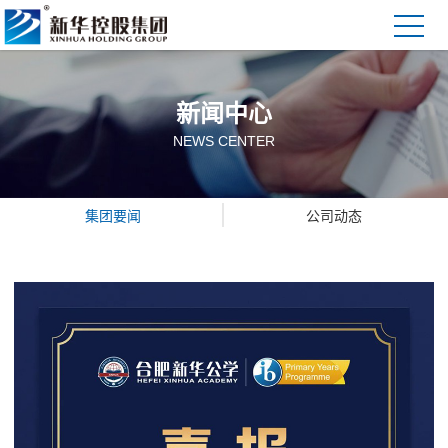
新闻中心
NEWS CENTER
集团要闻
公司动态