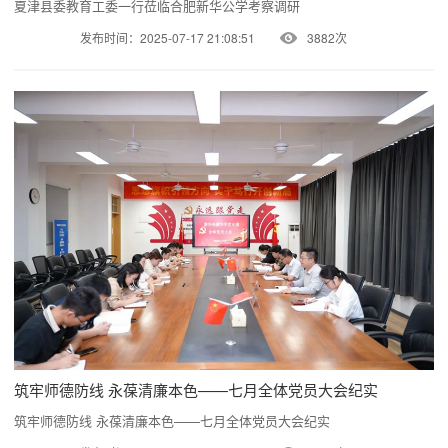
夏津县委教育工委一行莅临合肥新华公学考察调研
发布时间：2025-07-17 21:08:51
3882次
筑牢师德防线 永葆清廉本色——七月全体党员大会纪实
筑牢师德防线 永葆清廉本色——七月全体党员大会纪实